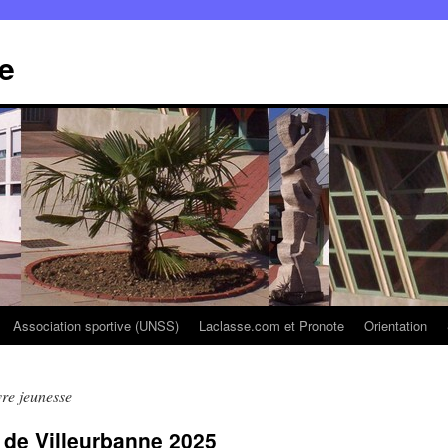
e
Association sportive (UNSS)
Laclasse.com et Pronote
Orientation
vre jeunesse
e de Villeurbanne 2025