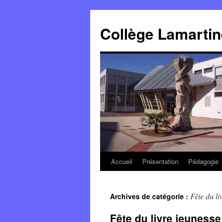
Panneau de gestion des cookies
Aller
au
Collège Lamartin
contenu
Accueil
Présentation
Pédagogie
Fête du li
Archives de catégorie :
Fête du livre jeuness