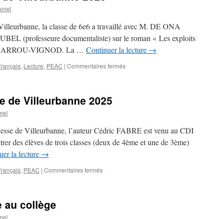
Amel
e Villeurbanne, la classe de 6e6 a travaillé avec M. DE ONA
UBEL (professeure documentaliste) sur le roman « Les exploits
ippe ARROU-VIGNOD. La …
Continuer la lecture
→
sur
Français
,
Lecture
,
PEAC
|
Commentaires fermés
Fête
du
livre
e de Villeurbanne 2025
jeunesse
de
mel
Villeurbanne
2025
eunesse de Villeurbanne, l’auteur Cédric FABRE est venu au CDI
trer des élèves de trois classes (deux de 4ème et une de 3ème)
uer la lecture
→
sur
Français
,
PEAC
|
Commentaires fermés
Fête
du
Livre
e au collège
Jeunesse
de
mel