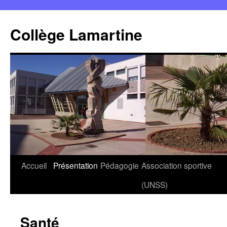
Panneau de gestion des cookies
Aller
au
Collège Lamartine
contenu
Accueil
Présentation
Pédagogie
Association sportive
(UNSS)
Santé