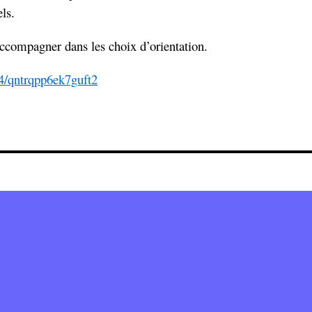
ls.
accompagner dans les choix d’orientation.
64/qntrqpp6ek7guft2