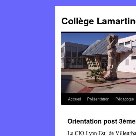
Panneau de gestion des cookies
Aller
au
Collège Lamartin
contenu
Accueil
Présentation
Pédagogie
Orientation post 3ème
Le CIO Lyon Est de Villeurbann