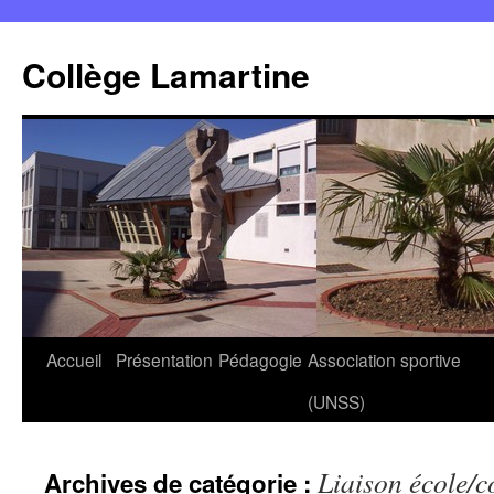
Panneau de gestion des cookies
Aller
au
Collège Lamartine
contenu
Accueil
Présentation
Pédagogie
Association sportive
(UNSS)
Liaison école/c
Archives de catégorie :