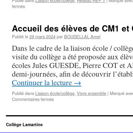
Publié dans
Liaison école/collège
,
Réseau REP +
|
Marqué ave
sur
fermés
Accueil
des
CM1
Accueil des élèves de CM1 et
et
CM2
Publié le
29 mars 2024
par
BOUDELLAL Amel
des
Dans le cadre de la liaison école / coll
écoles
du
visite du collège a été proposée aux é
réseau
écoles Jules GUESDE, Pierre COT et A
demi-journées, afin de découvrir l’étab
Continuer la lecture
→
Publié dans
Liaison école/collège
,
Vivre ensemble
|
Marqué ave
sur
Commentaires fermés
Accueil
des
élèves
de
Collège Lamartine
CM1